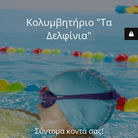
Κολυμβητήριο "Τα
Δελφίνια"
Σύντομα κοντά σας!